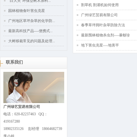
“白大夫”环保型树木涂料...
割草机 割灌机如何使用
园林植物食叶害虫克星
广州绿艺贸易有限公司
广州地区草坪杂草的化学防...
春季草坪阔叶杂草防除方法
最新高科技产品----便携式...
最新围林植物杀虫剂----暴蚜珍
大树移栽常见的问题及处理...
地下害虫克星----地害平
联系我们
广州绿艺贸易有限公司
电话：020-82237463 QQ：
419167280
18902335126 彭经理 18664682739
李小姐