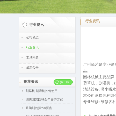
行业资讯
行业资讯
公司动态
行业资讯
常见问题
广州绿艺是专业销售
最新公告
品。
园林机械主要品牌：日
推荐资讯
换一组
剪草机，割灌机，
清洁设备: 吸尘吸
割草机 割灌机如何使用
本公司承接各种绿
四川国光园林全年养护方案
专业维修: 维修各
杀菌剂的操作6要点