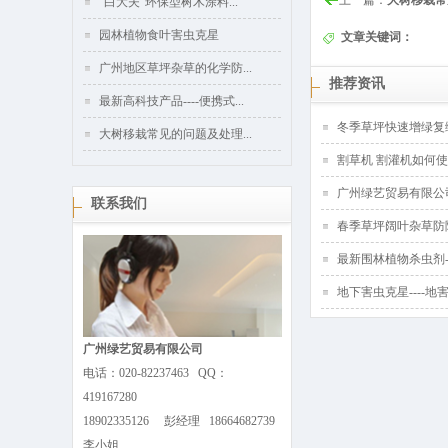
上一篇：
大树移栽常
“白大夫”环保型树木涂料...
园林植物食叶害虫克星
文章关键词：
广州地区草坪杂草的化学防...
推荐资讯
最新高科技产品----便携式...
冬季草坪快速增绿复
大树移栽常见的问题及处理...
割草机 割灌机如何
广州绿艺贸易有限公
联系我们
春季草坪阔叶杂草防
最新围林植物杀虫剂--
地下害虫克星----地
广州绿艺贸易有限公司
电话：020-82237463 QQ：
419167280
18902335126 彭经理 18664682739
李小姐