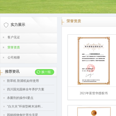
荣誉资质
实力展示
客户见证
荣誉资质
公司相册
推荐资讯
换一组
割草机 割灌机如何使用
四川国光园林全年养护方案
2021年富世华授权书
杀菌剂的操作6要点
“白大夫”环保型树木涂料...
园林植物食叶害虫克星