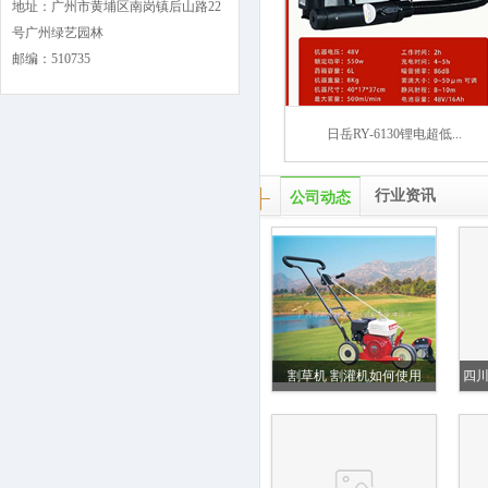
地址：广州市黄埔区南岗镇后山路22
号广州绿艺园林
邮编：510735
日岳RY-6130锂电超低...
行业资讯
公司动态
割草机 割灌机如何使用
四