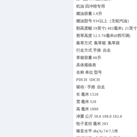
机油 四冲程专用
燃油容量 1.9升
燃油型号 93#以上（无铅汽油）
割高度幅 19英寸( 482毫米) 21英
剪草高度 12.5-76毫米(8档可调)
集草方式 集草箱 集草袋
行走方式 手推 自走
草箱容量 66升
具体规格表
名称 单位 型号
PDCH SDCH
驱动 / 手推 自走
长 毫米 1520
宽 毫米 520
高 毫米 1000
净重 公斤 38.0 100.0 102.0
轮子直径 毫米 203
噪音水平 db(A) 74/7.5米