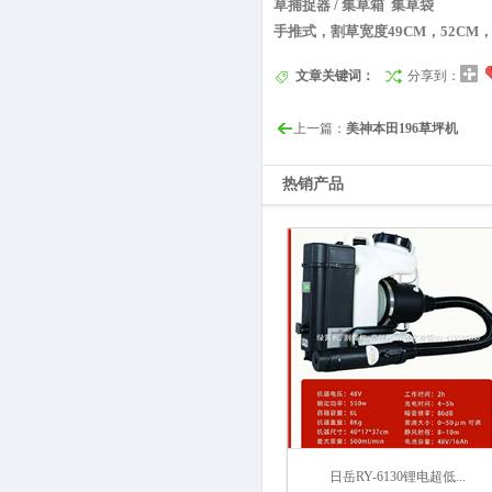
草捕捉器 / 集草箱 集草袋
手推式，割草宽度49CM，52CM
文章关键词：
分享到：
上一篇：
美神本田196草坪机
热销产品
日岳RY-6130锂电超低...