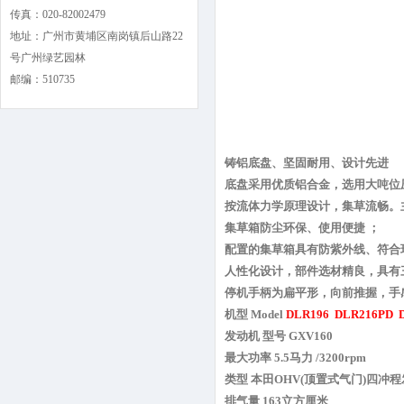
传真：020-82002479
地址：广州市黄埔区南岗镇后山路22
号广州绿艺园林
邮编：510735
铸铝底盘、坚固耐用、设计先进
底盘采用优质铝合金，选用大吨位
按流体力学原理设计，集草流畅。
集草箱防尘环保、使用便捷 ；
配置的集草箱具有防紫外线、符合
人性化设计，部件选材精良，具有
停机手柄为扁平形，向前推握，手
机型 Model
DLR196
DLR216PD 
发动机 型号 GXV160
最大功率 5.5马力 /3200rpm
类型 本田OHV(顶置式气门)四冲
排气量 163立方厘米