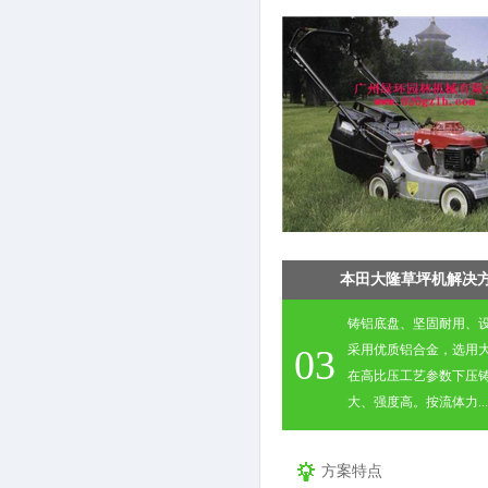
本田大隆草坪机解决
铸铝底盘、坚固耐用、
03
采用优质铝合金，选用
在高比压工艺参数下压
大、强度高。按流体力...
方案特点