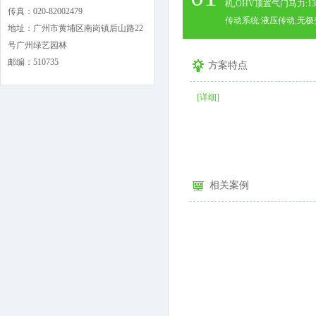
机,OHV顶置气门马力:13马
传真：020-82002479
传动系统:液压传动,无极变.
地址：广州市黄埔区南岗镇后山路22
号广州绿艺园林
邮编：510735
方案特点
[详细]
相关案例