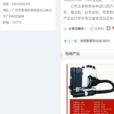
本田GXV160 5.5HP发动机
传真：020-82002479
公司主要销售各种进口国产品
地址：广州市黄埔区南岗镇后山路22
泵、修边机、
起草皮机、喷雾喷
号广州绿艺园林
产品实行常年售后服务跟踪
及各
邮编：510735
文章关键词：
分享到：
上一篇：
本田剪草车H2013HSE
热销产品