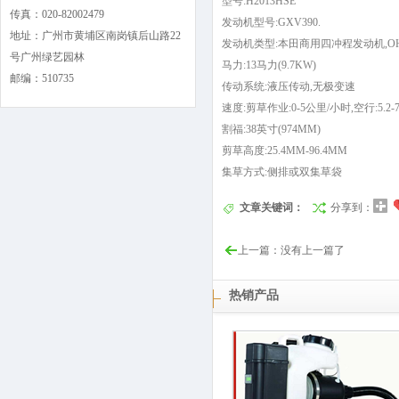
型号:H2013HSE
传真：020-82002479
发动机型号:GXV390.
地址：广州市黄埔区南岗镇后山路22
发动机类型:本田商用四冲程发动机,O
号广州绿艺园林
马力:13马力(9.7KW)
邮编：510735
传动系统:液压传动,无极变速
速度:剪草作业:0-5公里/小时,空行:5.2-
割福:38英寸(974MM)
剪草高度:25.4MM-96.4MM
集草方式:侧排或双集草袋
文章关键词：
分享到：
上一篇：没有上一篇了
热销产品