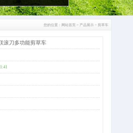
您的位置：
网站首页
>
产品展示
>
剪草车
三联滚刀多功能剪草车
51:41