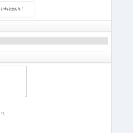
det 卡博科德剪草车
一张