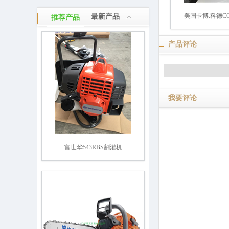
美国卡博.科德CC1
最新产品
推荐产品
产品评论
我要评论
富世华543RBS割灌机