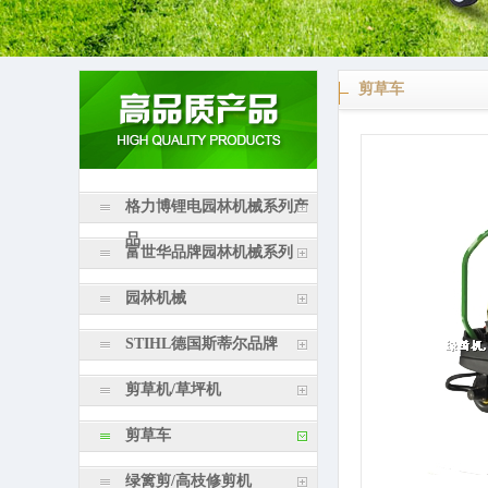
剪草车
格力博锂电园林机械系列产
品
富世华品牌园林机械系列
园林机械
STIHL德国斯蒂尔品牌
剪草机/草坪机
剪草车
绿篱剪/高枝修剪机