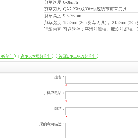
剪草速度
0-8km/h
剪草刀具
QA7 26in或30in快速调节剪草刀具
剪草高度
9.5-76mm
剪草宽度
1830mm(26in剪草刀具)， 2130mm(30
详细内容
可选附件：平滑前辊轴、螺旋前滚轴、
3B剪草车
高尔夫专用剪草车
美国迪尔三联刀剪草车
姓名：
*
手机或电话：
*
邮箱：
*
采购意向描述：