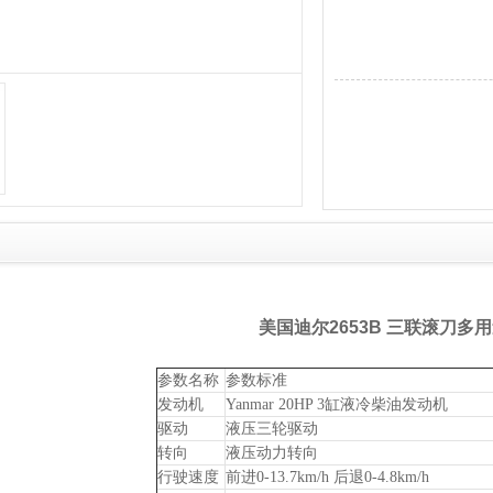
美国迪尔2653B 三联滚刀多用
参数名称
参数标准
发动机
Yanmar 20HP 3缸液冷柴油发动机
驱动
液压三轮驱动
转向
液压动力转向
行驶速度
前进0-13.7km/h 后退0-4.8km/h