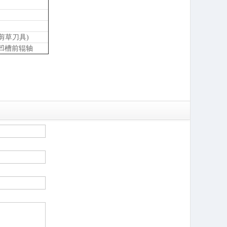
in剪草刀具)
凹槽前辊轴