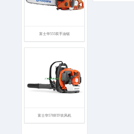
富士华555双手油锯
富士华578BTF吹风机