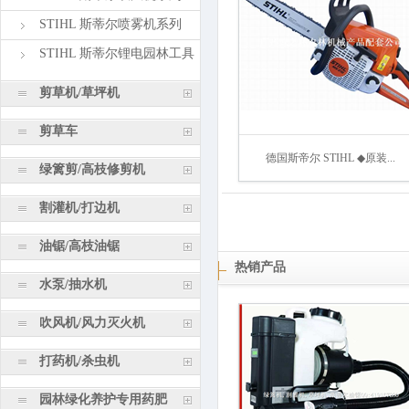
STIHL 斯蒂尔喷雾机系列
STIHL 斯蒂尔锂电园林工具
剪草机/草坪机
剪草车
德国斯帝尔 STIHL ◆原装...
绿篱剪/高枝修剪机
割灌机/打边机
油锯/高枝油锯
热销产品
水泵/抽水机
吹风机/风力灭火机
打药机/杀虫机
园林绿化养护专用药肥