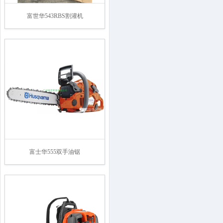
富世华543RBS割灌机
富士华555双手油锯