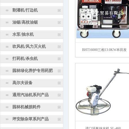
割灌机/打边机
油锯/高枝油锯
水泵/抽水机
吹风机/风力灭火机
BHT16000三相13.0KW本田发
打药机/杀虫机
园林绿化养护专用药肥
高尔夫设备
通用汽油机系列产品
园林机械损耗件
坪安除杂草系列产品
进口环氧抹光机 SL-460...