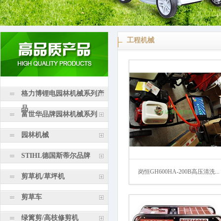
工程机械
格力博锂电园林机械系列产
品
富世华品牌园林机械系列
园林机械
STIHL德国斯蒂尔品牌
岗恒GH600HA-200B高压清洗...
剪草机/草坪机
剪草车
绿篱剪/高枝修剪机