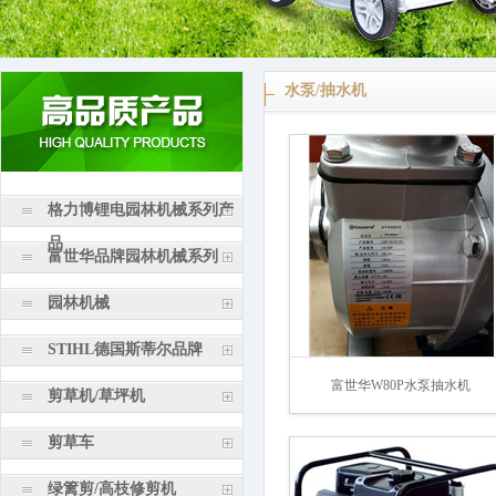
水泵/抽水机
格力博锂电园林机械系列产
品
富世华品牌园林机械系列
园林机械
STIHL德国斯蒂尔品牌
富世华W80P水泵抽水机
剪草机/草坪机
剪草车
绿篱剪/高枝修剪机