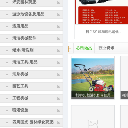
坪安园林药肥
游泳池设备及用品
洒店用品
日岳RY-6130锂电超低...
清洁机械配件
行业资讯
公司动态
蜡水/清洗剂
清洁工具/用品
消杀机械
园艺工具
割草机 割灌机如何使用
四
工程机械
喷灌设施
四川国光 园林绿化药肥