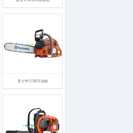
富世华543RBS割灌机
富士华555双手油锯