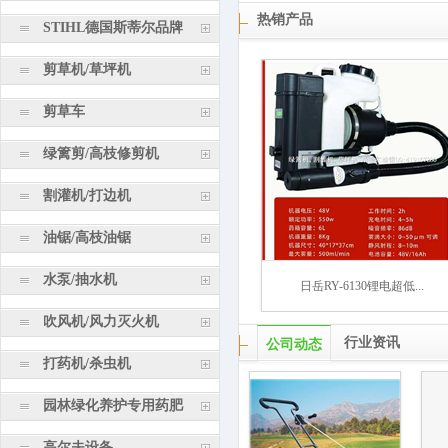
热销产品
STIHL德国斯蒂尔品牌
剪草机/草坪机
剪草车
绿篱剪/高枝修剪机
割灌机/打边机
油锯/高枝油锯
水泵/抽水机
日岳RY-6130锂电超低...
吹风机/风力灭火机
行业资讯
公司动态
打药机/杀虫机
园林绿化养护专用药肥
高尔夫设备