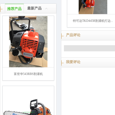
最新产品
推荐产品
特可达TKD445R割灌机打边...
产品评论
我要评论
富世华543RBS割灌机