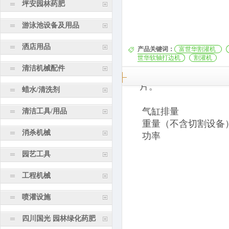
坪安园林药肥
游泳池设备及用品
洒店用品
产品关键词：
富世华割灌机
世华软轴打边机
割灌机
清洁机械配件
背负式割灌机，适用于
片。
蜡水/清洗剂
气缸排量
清洁工具/用品
重量（不含切割设备
功率
消杀机械
园艺工具
工程机械
喷灌设施
四川国光 园林绿化药肥