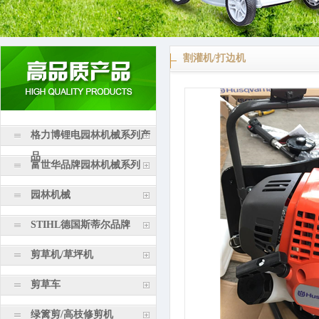
割灌机/打边机
格力博锂电园林机械系列产
品
富世华品牌园林机械系列
园林机械
STIHL德国斯蒂尔品牌
剪草机/草坪机
剪草车
绿篱剪/高枝修剪机