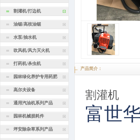
割灌机/打边机
油锯/高枝油锯
水泵/抽水机
吹风机/风力灭火机
打药机/杀虫机
产品简介：
园林绿化养护专用药肥
割灌机
高尔夫设备
富世华
通用汽油机系列产品
园林机械损耗件
坪安除杂草系列产品