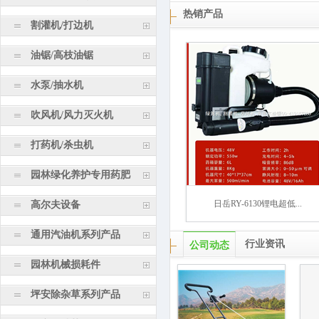
热销产品
割灌机/打边机
油锯/高枝油锯
水泵/抽水机
吹风机/风力灭火机
打药机/杀虫机
园林绿化养护专用药肥
日岳RY-6130锂电超低...
高尔夫设备
通用汽油机系列产品
行业资讯
公司动态
园林机械损耗件
坪安除杂草系列产品