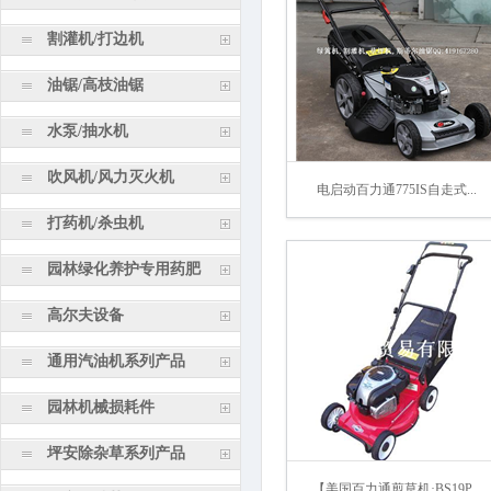
割灌机/打边机
油锯/高枝油锯
水泵/抽水机
吹风机/风力灭火机
电启动百力通775IS自走式...
打药机/杀虫机
园林绿化养护专用药肥
高尔夫设备
通用汽油机系列产品
园林机械损耗件
坪安除杂草系列产品
【美国百力通剪草机·BS19P...