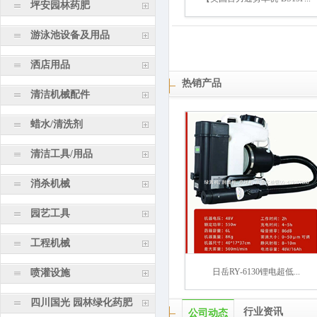
坪安园林药肥
游泳池设备及用品
洒店用品
热销产品
清洁机械配件
蜡水/清洗剂
清洁工具/用品
消杀机械
园艺工具
工程机械
日岳RY-6130锂电超低...
喷灌设施
四川国光 园林绿化药肥
行业资讯
公司动态