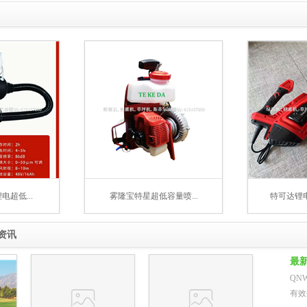
锂电超低...
雾隆宝特星超低容量喷...
特可达锂电
资讯
最新
QN
有效