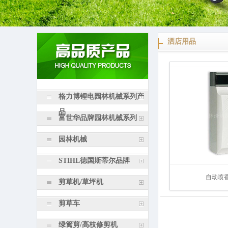
洒店用品
格力博锂电园林机械系列产
品
富世华品牌园林机械系列
园林机械
STIHL德国斯蒂尔品牌
自动喷
剪草机/草坪机
剪草车
绿篱剪/高枝修剪机