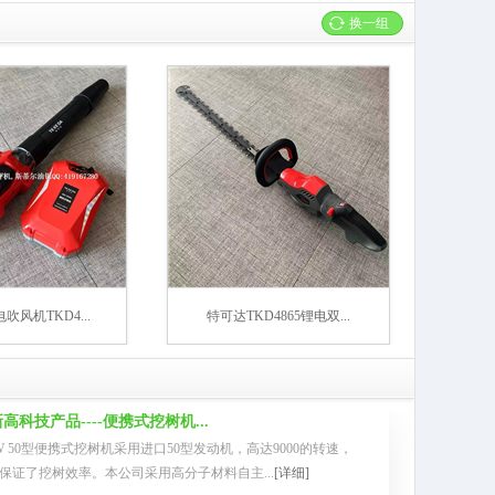
换一组
吹风机TKD4...
特可达TKD4865锂电双...
高科技产品----便携式挖树机...
W 50型便携式挖树机采用进口50型发动机，高达9000的转速，
保证了挖树效率。本公司采用高分子材料自主...
[详细]