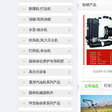
热销产品
割灌机/打边机
油锯/高枝油锯
水泵/抽水机
吹风机/风力灭火机
打药机/杀虫机
园林绿化养护专用药肥
日岳RY-6130
高尔夫设备
通用汽油机系列产品
行业
公司动态
园林机械损耗件
坪安除杂草系列产品