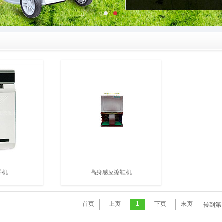
香机
高身感应擦鞋机
首页
上页
1
下页
末页
转到