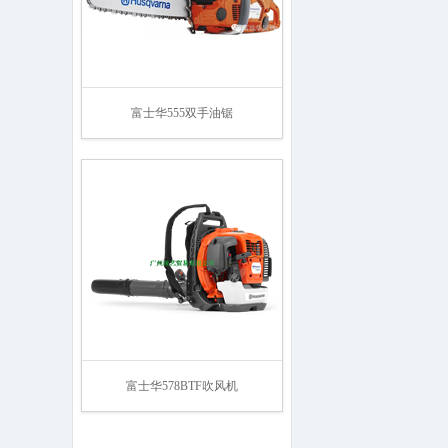
富士华555双手油锯
富士华578BTF吹风机