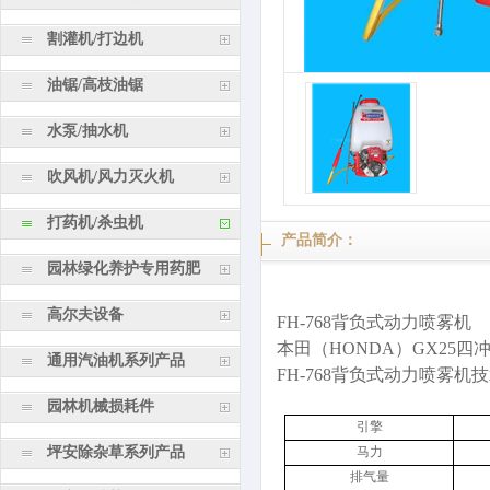
割灌机/打边机
油锯/高枝油锯
水泵/抽水机
吹风机/风力灭火机
打药机/杀虫机
产品简介：
园林绿化养护专用药肥
高尔夫设备
FH-768
背负式动力喷雾机
本田（
HONDA
）
GX25
四
通用汽油机系列产品
FH-768
背负式动力喷雾机技
园林机械损耗件
引擎
坪安除杂草系列产品
马力
排气量