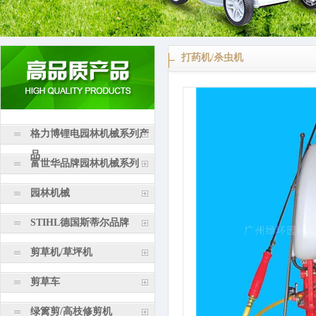
打药机/杀虫机
格力博锂电园林机械系列产
品
富世华品牌园林机械系列
园林机械
STIHL德国斯蒂尔品牌
剪草机/草坪机
剪草车
绿篱剪/高枝修剪机