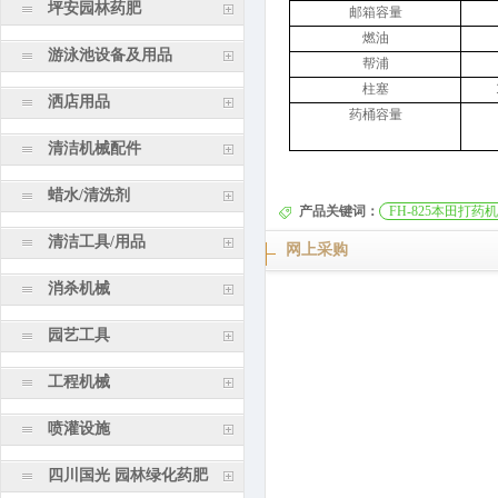
坪安园林药肥
邮箱容量
燃油
游泳池设备及用品
帮浦
柱塞
洒店用品
药桶容量
清洁机械配件
蜡水/清洗剂
产品关键词：
FH-825本田打药机
清洁工具/用品
网上采购
消杀机械
园艺工具
工程机械
喷灌设施
四川国光 园林绿化药肥