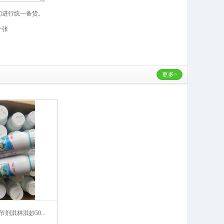
们进行统一备货。
一张
更多>
剂淇林淇妙50...