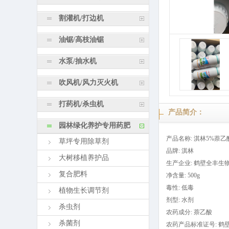
割灌机/打边机
油锯/高枝油锯
水泵/抽水机
吹风机/风力灭火机
打药机/杀虫机
产品简介：
园林绿化养护专用药肥
产品名称: 淇林5%萘
草坪专用除草剂
品牌: 淇林
大树移植养护品
生产企业: 鹤壁全丰生
复合肥料
净含量: 500g
毒性: 低毒
植物生长调节剂
剂型: 水剂
杀虫剂
农药成分: 萘乙酸
杀菌剂
农药产品标准证号: 鹤