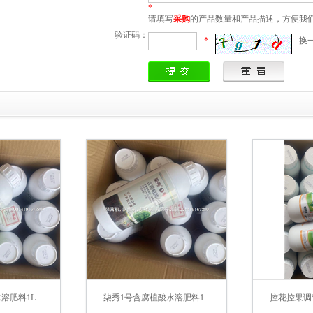
*
请填写
采购
的产品数量和产品描述，方便我
验证码：
*
换
肥料1L...
柒秀1号含腐植酸水溶肥料1...
控花控果调节