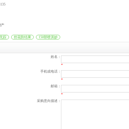
135
增产
无踪
控花防结果
150部喷淇妙
姓名：
*
手机或电话：
*
邮箱：
*
采购意向描述：