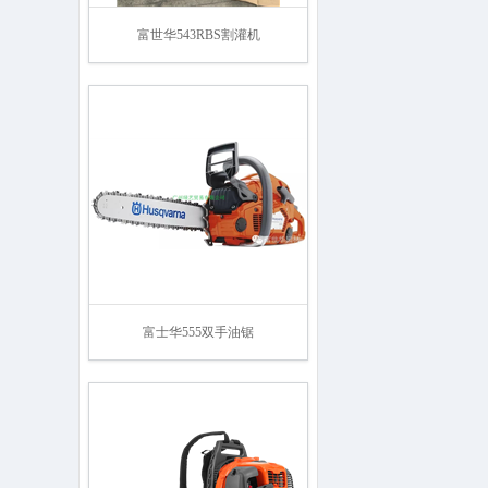
富世华543RBS割灌机
富士华555双手油锯